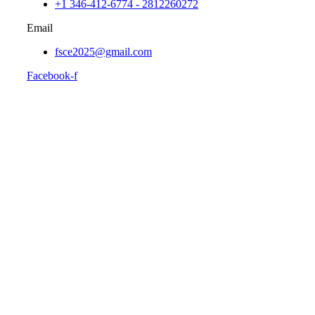
+1 346-412-6774 - 2812260272
Email
fsce2025@gmail.com
Facebook-f