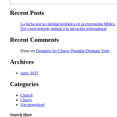
Recent Posts
La lucha por la claridad teológica en la exposición bíblica
Del conocimiento natural a la salvación sobrenatural
Recent Comments
Duno
en
Donation for Chursy Paradise Dramata Trish
Archives
junio 2025
Categories
Church
Chursy
Uncategorized
Search Here